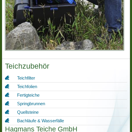
Teichzubehör
Teichfilter
Teichfolien
Fertigteiche
Springbrunnen
Quellsteine
Bachläufe & Wasserfälle
Hagmans Teiche GmbH